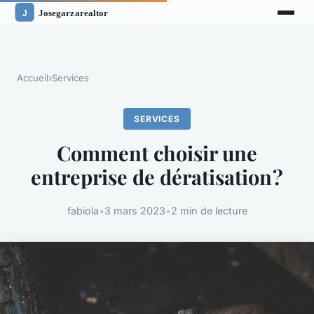
Accueil
›
Services
SERVICES
Comment choisir une
entreprise de dératisation ?
fabiola
•
3 mars 2023
•
2 min de lecture