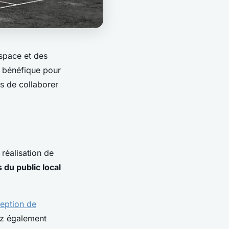
space et des
et bénéfique pour
s de collaborer
réalisation de
 du public local
ception de
ez également