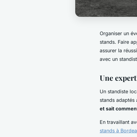
Organiser un év
stands. Faire ap
assurer la réus
avec un standis
Une expert
Un standiste loc
stands adaptés a
et sait comment 
En travaillant a
stands à Borde