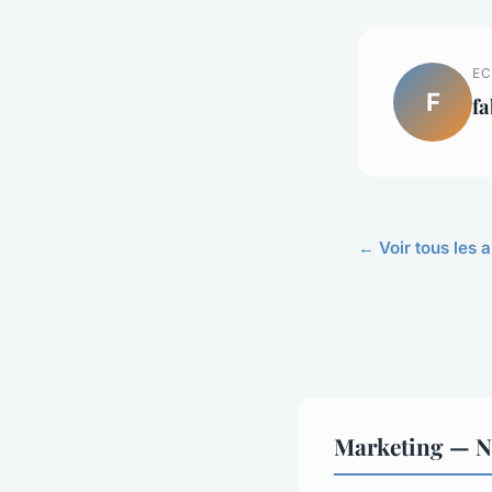
EC
F
fa
← Voir tous les 
Marketing — No