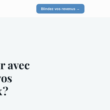
s
Blindez vos revenus →
r avec
vos
 ?