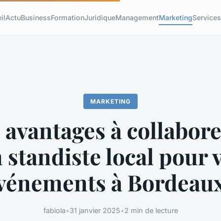
il
Actu
Business
Formation
Juridique
Management
Marketing
Service
MARKETING
 avantages à collabore
 standiste local pour 
vénements à Bordeaux
fabiola
•
31 janvier 2025
•
2 min de lecture