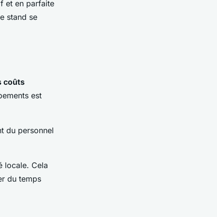
 et en parfaite
e stand se
s coûts
ipements est
nt du personnel
é locale. Cela
er du temps