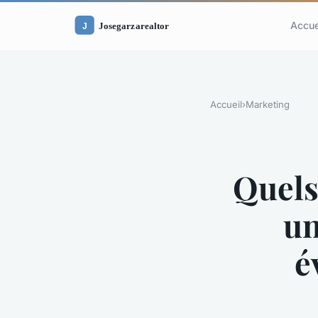
Accue
Accueil
›
Marketing
Quels
un
é