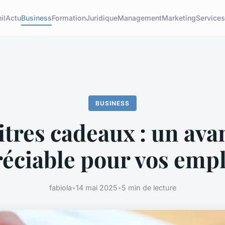
il
Actu
Business
Formation
Juridique
Management
Marketing
Service
BUSINESS
titres cadeaux : un ava
éciable pour vos emp
fabiola
•
14 mai 2025
•
5 min de lecture