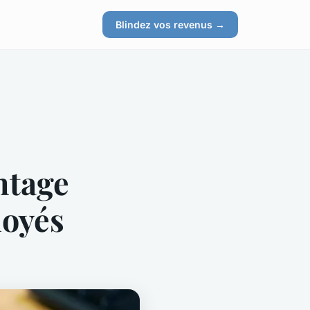
s
Blindez vos revenus →
ntage
loyés