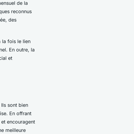
mensuel de la
iques reconnus
sée, des
a fois le lien
el. En outre, la
ial et
Ils sont bien
ise. En offrant
il et encouragent
ne meilleure