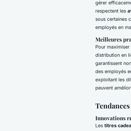
gérer efficacemen
respectent les
a
sous certaines c
employés en max
Meilleures pr
Pour maximiser
distribution en
garantissent no
des employés en
exploitant les di
peuvent améliore
Tendances 
Innovations ré
Les
titres cade