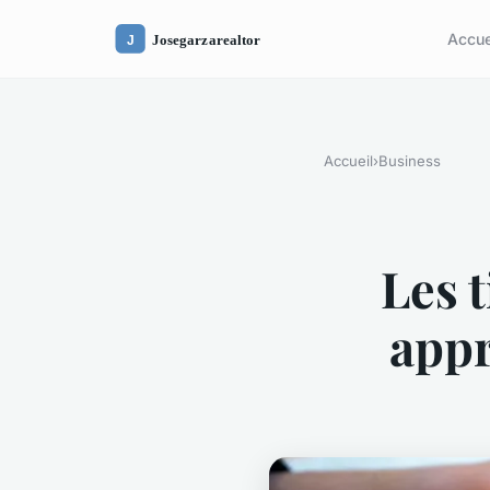
Accue
Accueil
›
Business
Les 
appr