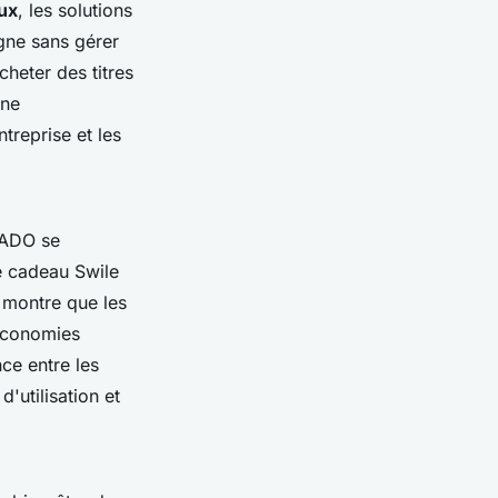
ux
, les solutions
igne sans gérer
heter des titres
une
treprise et les
CADO se
te cadeau Swile
 montre que les
 économies
nce entre les
'utilisation et