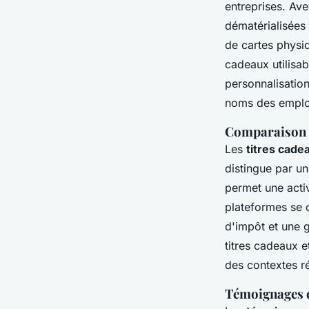
entreprises. Av
dématérialisées 
de cartes physiq
cadeaux utilisab
personnalisatio
noms des employ
Comparaison d
Les
titres cade
distingue par un
permet une acti
plateformes se 
d'impôt et une g
titres cadeaux e
des contextes r
Témoignages d'