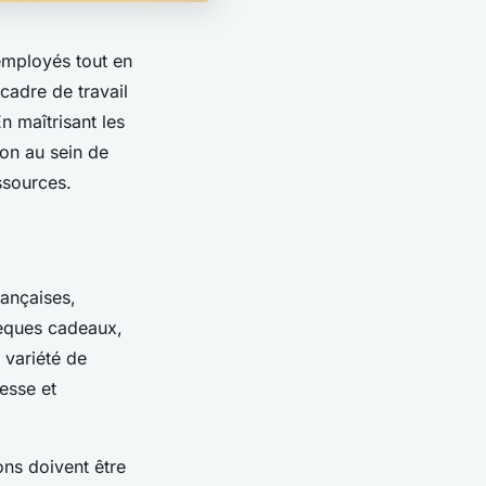
employés tout en
cadre de travail
n maîtrisant les
ion au sein de
ssources.
rançaises,
hèques cadeaux,
 variété de
lesse et
ons doivent être