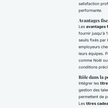
satisfaction pro
performante.
Avantages fisc
Les
avantages f
fournir jusqu'à
seuils fixés par
employeurs cher
leurs équipes. P
comme Noël ou l
conditions préci
Rôle dans la 
Intégrer les
titr
gestion des tale
permettent de p
Les
titres cade