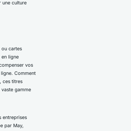
r une culture
 ou cartes
 en ligne
écompenser vos
en ligne. Comment
 ces titres
ne vaste gamme
s entreprises
ée par May,