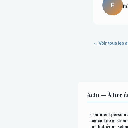
F
fa
← Voir tous les a
Actu — À lire 
Comment personnal
logiciel de gestion
médiathèque selon 