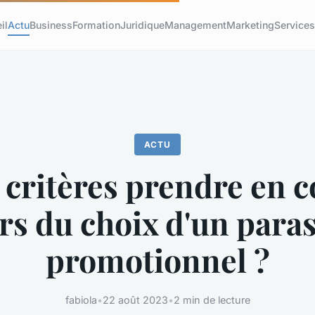
il
Actu
Business
Formation
Juridique
Management
Marketing
Service
ACTU
 critères prendre en 
rs du choix d'un para
promotionnel ?
fabiola
•
22 août 2023
•
2 min de lecture