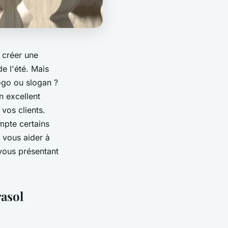
 créer une
e l'été. Mais
logo ou slogan ?
n excellent
vos clients.
mpte certains
s vous aider à
 vous présentant
rasol