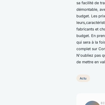
sa facilité de t
démontable, ave
budget. Les pri
leurs,caractéri
fabricants et ch
budget. En pren
qui sera à la fo
complet sur Comm
N'oubliez pas qu
de mettre en val
Actu
EC