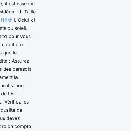
 il est essentiel
dérer : 1. Taille
壯陽藥
l. Celui-ci
ts du soleil.
tand pour vous
ol doit être
s que le
dité : Assurez-
ur des parasols
lement la
nnalisation :
 de les
. Vérifiez les
 qualité de
ous devez
ndre en compte