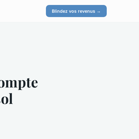
s
Blindez vos revenus →
compte
sol