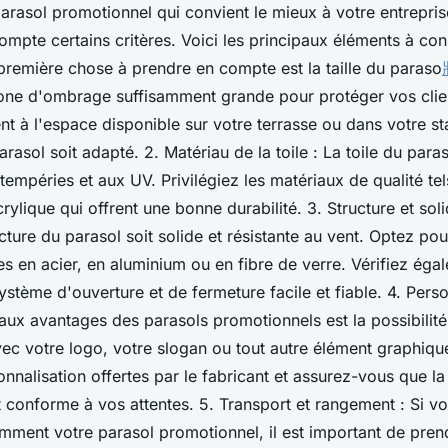
parasol promotionnel qui convient le mieux à votre entreprise,
mpte certains critères. Voici les principaux éléments à consi
première chose à prendre en compte est la taille du paraso
 zone d'ombrage suffisamment grande pour protéger vos clien
t à l'espace disponible sur votre terrasse ou dans votre s
rasol soit adapté. 2. Matériau de la toile : La toile du paras
ntempéries et aux UV. Privilégiez les matériaux de qualité tel
crylique qui offrent une bonne durabilité. 3. Structure et soli
cture du parasol soit solide et résistante au vent. Optez po
s en acier, en aluminium ou en fibre de verre. Vérifiez éga
stème d'ouverture et de fermeture facile et fiable. 4. Perso
aux avantages des parasols promotionnels est la possibilité
ec votre logo, votre slogan ou tout autre élément graphique
nnalisation offertes par le fabricant et assurez-vous que la
t conforme à vos attentes. 5. Transport et rangement : Si v
mment votre parasol promotionnel, il est important de pre