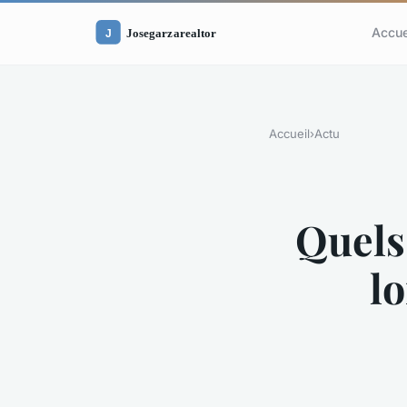
Accue
Accueil
›
Actu
Quels
lo