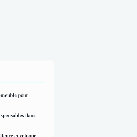
-meuble pour
ispensables dans
illeure enveloppe