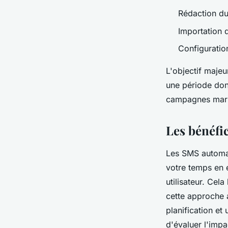
Rédaction d
Importation d
Configuratio
L'objectif maje
une période don
campagnes mark
Les bénéfi
Les SMS automat
votre temps en 
utilisateur. Cel
cette approche 
planification et 
d'évaluer l'impa