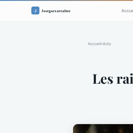
Accue
Accueil
›
Actu
Les ra