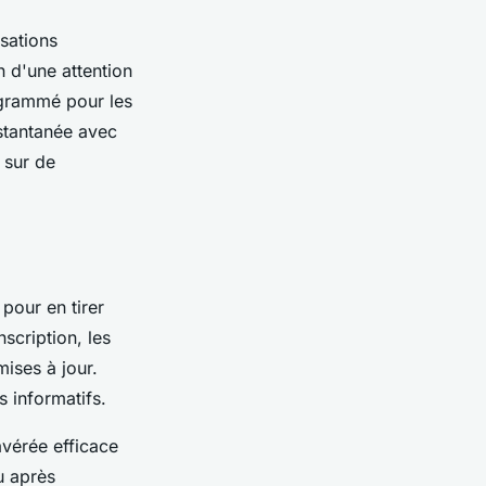
isations
 d'une attention
ogrammé pour les
stantanée avec
s sur de
 pour en tirer
scription, les
mises à jour.
 informatifs.
avérée efficace
u après