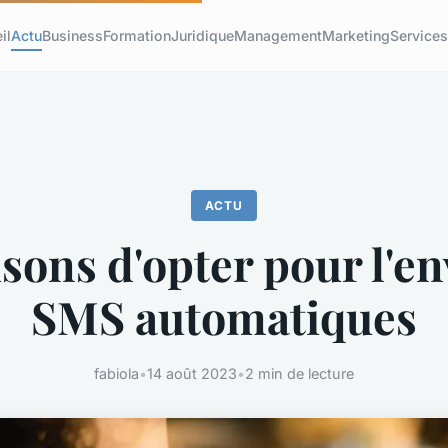
il
Actu
Business
Formation
Juridique
Management
Marketing
Service
ACTU
isons d'opter pour l'en
SMS automatiques
fabiola
•
14 août 2023
•
2 min de lecture