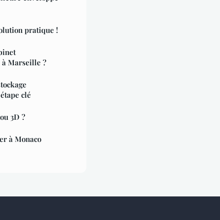
olution pratique !
binet
 à Marseille ?
stockage
étape clé
 ou 3D ?
er à Monaco