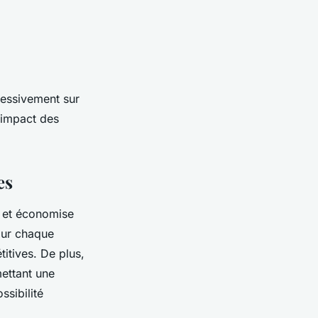
ressivement sur
'impact des
es
e et économise
our chaque
titives. De plus,
ettant une
ssibilité